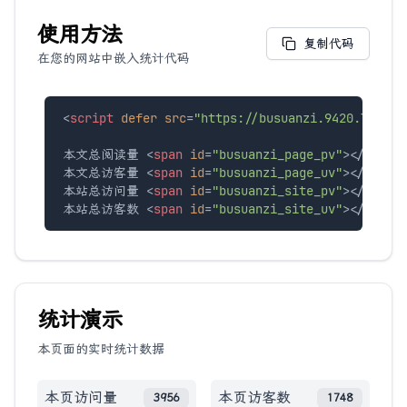
使用方法
复制代码
在您的网站中嵌入统计代码
<
script
defer
src
=
"https://busuanzi.9420.ltd/js
本文总阅读量 
<
span
id
=
"busuanzi_page_pv"
>
</
span
>
本文总访客量 
<
span
id
=
"busuanzi_page_uv"
>
</
span
>
本站总访问量 
<
span
id
=
"busuanzi_site_pv"
>
</
span
>
本站总访客数 
<
span
id
=
"busuanzi_site_uv"
>
</
span
>
统计演示
本页面的实时统计数据
本页访问量
本页访客数
3956
1748